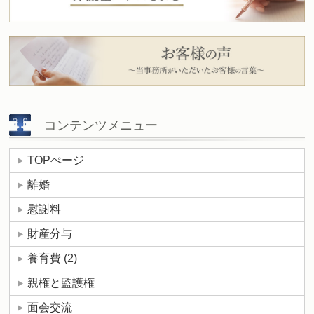
コンテンツメニュー
TOPぺージ
離婚
慰謝料
財産分与
養育費
(2)
親権と監護権
面会交流