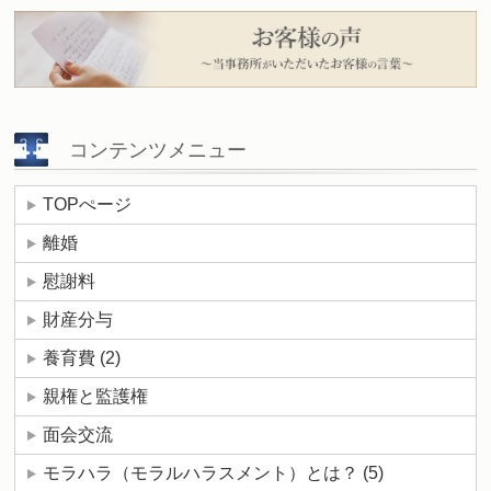
コンテンツメニュー
TOPぺージ
離婚
慰謝料
財産分与
養育費
(2)
親権と監護権
面会交流
モラハラ（モラルハラスメント）とは？
(5)