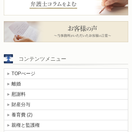
コンテンツメニュー
TOPぺージ
離婚
慰謝料
財産分与
養育費
(2)
親権と監護権