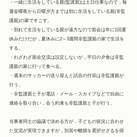
・一緒に生活をしている親(監護親)は土日仕事なので，毎
週金曜夜から日曜夕方までは別に生活をしている親(非監
護親)の家ですごす。
・別れて生活をしている親が遠方なので面会は年に1回夏
休みだけだが，夏休みに2～3週間非監護親の家で生活を
する。
・わざわざ面会交流は設定しないが，平日の夕食は非監
護親の家に行って食べる。
・週末のサッカーの送り迎えと試合の付添は非監護親が
行う。
・非監護親と子が電話・メール・スカイプなどで自由に
連絡を取り合い，会う約束も非監護親と子が行う。
当事者同士の協議で決める方が，子どもの状況に合わせ
た交流が実現できますが，別居や離婚を選択せざるを得