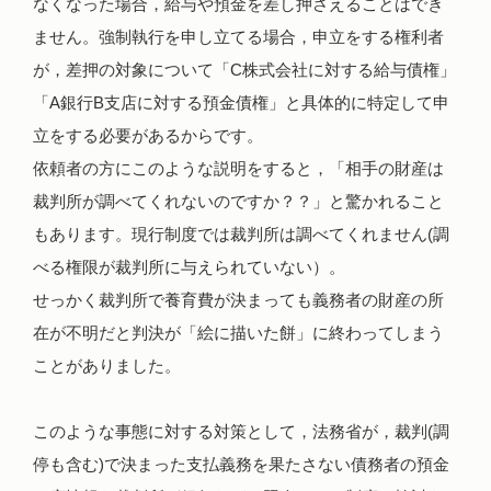
なくなった場合，給与や預金を差し押さえることはでき
ません。強制執行を申し立てる場合，申立をする権利者
が，差押の対象について「C株式会社に対する給与債権」
「A銀行B支店に対する預金債権」と具体的に特定して申
立をする必要があるからです。
依頼者の方にこのような説明をすると，「相手の財産は
裁判所が調べてくれないのですか？？」と驚かれること
もあります。現行制度では裁判所は調べてくれません(調
べる権限が裁判所に与えられていない）。
せっかく裁判所で養育費が決まっても義務者の財産の所
在が不明だと判決が「絵に描いた餅」に終わってしまう
ことがありました。
このような事態に対する対策として，法務省が，裁判(調
停も含む)で決まった支払義務を果たさない債務者の預金