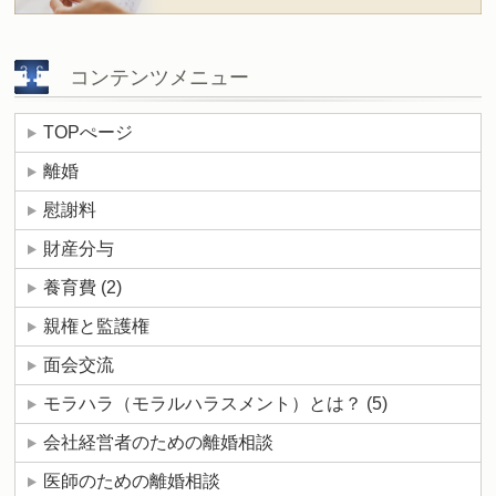
コンテンツメニュー
TOPぺージ
離婚
慰謝料
財産分与
養育費
(2)
親権と監護権
面会交流
モラハラ（モラルハラスメント）とは？
(5)
会社経営者のための離婚相談
医師のための離婚相談