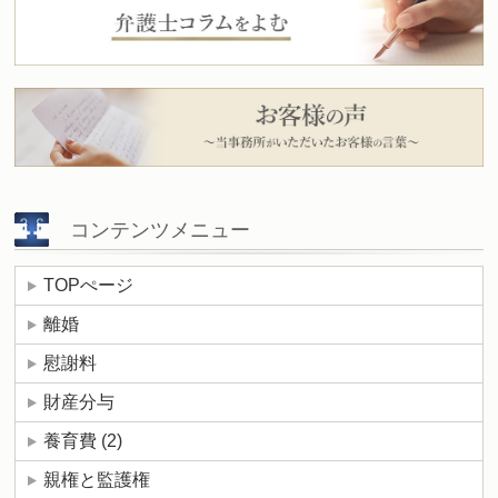
コンテンツメニュー
TOPぺージ
離婚
慰謝料
財産分与
養育費
(2)
親権と監護権