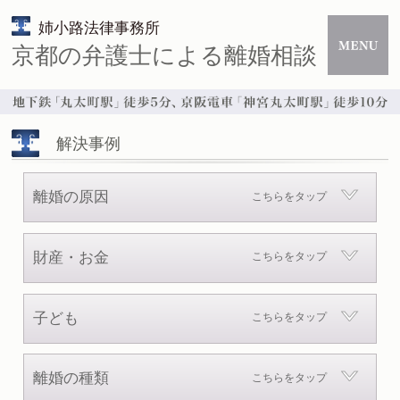
姉小路法律事務所
京都の弁護士による離婚相談
解決事例
離婚の原因
こちらをタップ
性格の不一致
不倫・浮気
モラルハラスメント
財産・お金
こちらをタップ
DV・暴力
当方有責
慰謝料
婚姻費用
住宅・不動産
子ども
こちらをタップ
預貯金
退職金
保険
親権・監護権
面会交流
養育費
離婚の種類
こちらをタップ