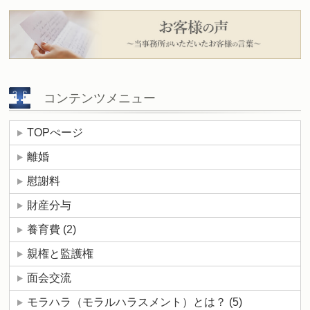
コンテンツメニュー
TOPぺージ
離婚
慰謝料
財産分与
養育費
(2)
親権と監護権
面会交流
モラハラ（モラルハラスメント）とは？
(5)